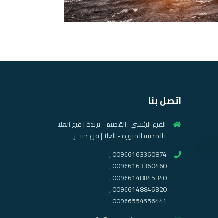
اتصل بنا
الفرع الرئيسي : القصيم - بريدة | فرع العلا
: المدينة المنورة - العلا | فرع خيبــر
00966163360874 ,
00966163360460 ,
00966148845340 ,
00966148846320 ,
00966554556441