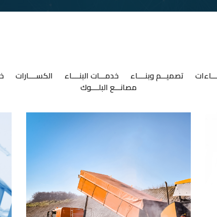
ـــاءات
تصميـــم وبنــــاء
خدمـــات البنــــاء
الكســــارات
خل
مصانـــع البلــــوك