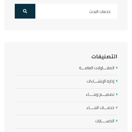
التصنيفات
المقـــاولات العامـــة
إدارة الإنشـــاءات
تصميـــم وبنــــاء
خدمـــات البنــــاء
الكســــارات