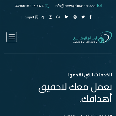
00966163360874
info@amwajalmasharia.sa
العربية
الخدمات التي نقدمها
نعمل معك لتحقيق
أهدافك.